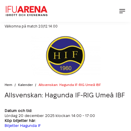
Välkomna på match 20/12 14:00
Idrott
Konferens & Bankett
Boka Halltid
Boka Läger
Aktuellt på IFU Arena
Lokaler
Boka Idrottsevenemang
Konferens
Mat & Dryck
Föreningsinfo Innebandy
Kalender
Bankett
Föreningsinfo Friidrott
Nyheter
Hem
/
Kalender
/
Allsvenskan: Hagunda IF-RIG Umeå IBF
IFU Arena
Dagens lunch
Allsvenskan: Hagunda IF-RIG Umeå IBF
Matlådor & Catering
Kontakt
Hållbarhet på IFU Arena
Terrassen
Datum och tid:
Green Key
Lördag 20 december 2025 klockan 14:00 - 17:00
Läger & Cupmåltider
Kontakta oss
Social Hållbarhet
Senioraktiviteter
Köp biljetter här:
Bankett & Evenemang
Öppettider
Biljetter Hagunda IF
Miljömässig Hållbarhet
Partners