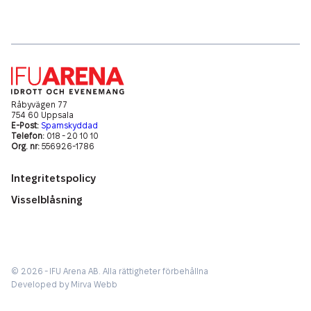
Hitta hit
Ekonomisk Hållbarhet
Exponering på IFU Arena
Parkering
Arenan
Boende
Lediga tjänster
IFU Sommarläger
Råbyvägen 77
754 60 Uppsala
E-Post:
Spamskyddad
Telefon:
018 - 20 10 10
Org. nr:
556926-1786
Integritetspolicy
Visselblåsning
© 2026 - IFU Arena AB.
Alla rättigheter förbehållna
Developed by
Mirva Webb