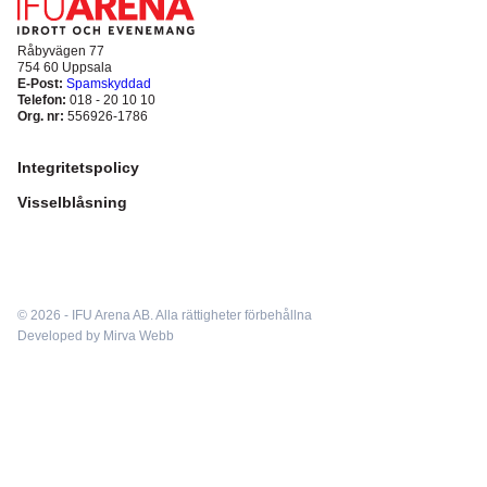
Hitta hit
Ekonomisk Hållbarhet
Exponering på IFU Arena
Parkering
Råbyvägen 77
Arenan
754 60 Uppsala
E-Post:
Spamskyddad
Boende
Telefon:
018 - 20 10 10
Org. nr:
556926-1786
Lediga tjänster
IFU Sommarläger
Integritetspolicy
Visselblåsning
© 2026 - IFU Arena AB.
Alla rättigheter förbehållna
Developed by
Mirva Webb