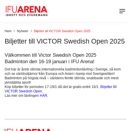
Hem
/
Nyheter
/
Biljetter till VICTOR Swedish Open 2025
Idrott
Biljetter till VICTOR Swedish Open 2025
Boka Halltid
Konferens & Bankett
Välkommen till Victor Swedish Open 2025
Boka Läger
Badminton den 16-19 januari i IFU Arena!
Lokaler
Aktuellt på IFU Arena
Boka Idrottsevenemang
Det här är årets största internationella badmintontävling i Sverige, så kom
Konferens
och se världsstjärnor från Europa och Asien i kamp mot Sverigeeliten!
Föreningsinfo Innebandy
Kalender
Mat & Dryck
Badminton på högsta nivå – världens femte största, snabbaste och mest
Bankett
jämställda sport!
Föreningsinfo Friidrott
Nyheter
Köp biljetter för perioden 17-19/1 då det är gratis entré 16/1.
Biljetter till
Dagens lunch
IFU Arena
VICTOR Swedish Open.
Läs mer om tävlingen
HÄR.
Matlådor & Catering
Hållbarhet på IFU Arena
Kontakt
Terrassen
Green Key
Läger & Cupmåltider
Kontakta oss
Social Hållbarhet
Senioraktiviteter
Bankett & Evenemang
Öppettider
Miljömässig Hållbarhet
Partners