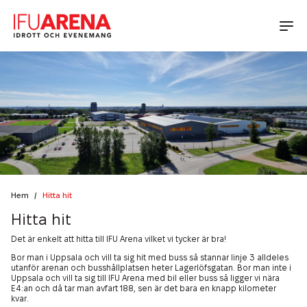
Idrott
Konferens & Bankett
Boka Halltid
Boka Läger
Aktuellt på IFU Arena
Lokaler
Boka Idrottsevenemang
Konferens
Mat & Dryck
Föreningsinfo Innebandy
Kalender
Bankett
Föreningsinfo Friidrott
Nyheter
Hem
/
Hitta hit
IFU Arena
Dagens lunch
Hitta hit
Matlådor & Catering
Kontakt
Hållbarhet på IFU Arena
Det är enkelt att hitta till IFU Arena vilket vi tycker är bra!
Terrassen
Bor man i Uppsala och vill ta sig hit med buss så stannar linje 3 alldeles
Green Key
utanför arenan och busshållplatsen heter Lagerlöfsgatan. Bor man inte i
Läger & Cupmåltider
Kontakta oss
Social Hållbarhet
Uppsala och vill ta sig till IFU Arena med bil eller buss så ligger vi nära
Senioraktiviteter
E4:an och då tar man avfart 188, sen är det bara en knapp kilometer
Bankett & Evenemang
Öppettider
Miljömässig Hållbarhet
kvar.
Partners