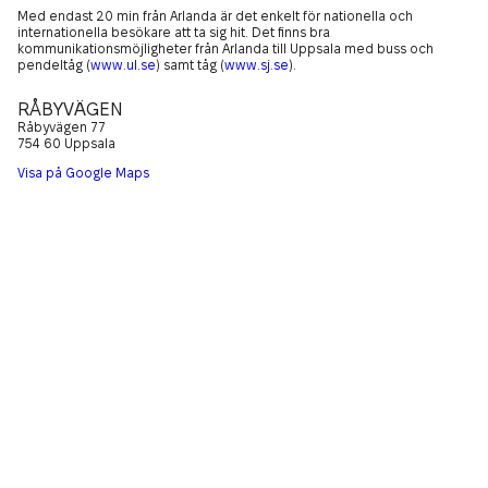
Hitta hit
Ekonomisk Hållbarhet
Med endast 20 min från Arlanda är det enkelt för nationella och
Exponering på IFU Arena
internationella besökare att ta sig hit. Det finns bra
Parkering
kommunikationsmöjligheter från Arlanda till Uppsala med buss och
Arenan
pendeltåg (
www.ul.se
) samt tåg (
www.sj.se
).
Boende
RÅBYVÄGEN
Lediga tjänster
Råbyvägen 77
754 60 Uppsala
IFU Sommarläger
Visa på Google Maps