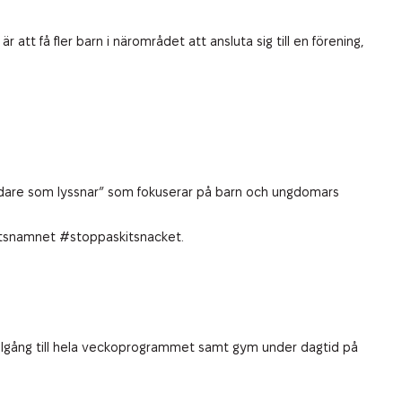
att få fler barn i närområdet att ansluta sig till en förening,
”Ledare som lyssnar” som fokuserar på barn och ungdomars
rbetsnamnet #stoppaskitsnacket.
 tillgång till hela veckoprogrammet samt gym under dagtid på