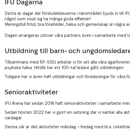
IFU Dagarna
Detta är dagar där förskoleklasserna i närområdet bjuds in till IF
något som visat sig ha många goda effekter!
Meningsfull fritid, bra förebilder, hälsa och gemenskap är några 
Dagen arrangeras utöver våra partners även i samarbete med Up
Utbildning till barn- och ungdomsledar
Tillsammans med RF-SISU arbetar vi för att alla våra ägarföreni
psykiska hälsa. Hittills har ett 100-tal ledare gått utbildningen.
Tidigare har vi även haft utbildningar och föreläsningar för vå
Senioraktiviteter
IFU Arena har sedan 2018 haft senioraktiviteter i samarbete med e
Sedan hösten 2022 har vi gjort en satsning där vi samlar alla ak
vardagar.
Denna vår är det aktiviteter måndag – fredag med bl.a. cirkeltr