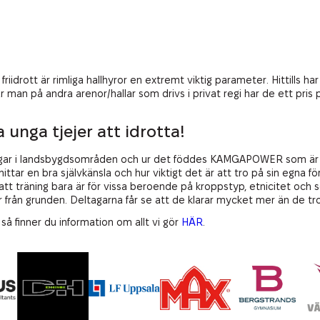
idrott är rimliga hallhyror en extremt viktig parameter. Hittills h
r man på andra arenor/hallar som drivs i privat regi har de ett pri
unga tjejer att idrotta!
tsningar i landsbygdsområden och ur det föddes KAMGAPOWER som är 
 hittar en bra självkänsla och hur viktigt det är att tro på sin egna
v att träning bara är för vissa beroende på kroppstyp, etnicitet och s
 från grunden. Deltagarna får se att de klarar mycket mer än de tro
så finner du information om allt vi gör
HÄR
.