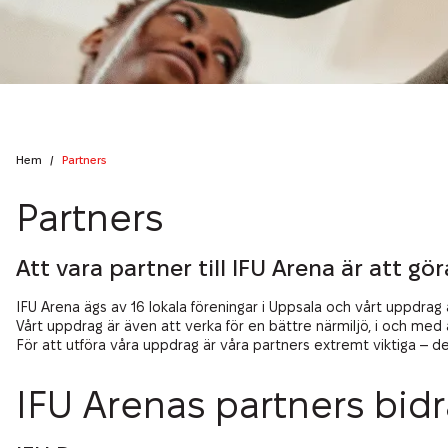
Öppettider
Miljömässig Hållbarhet
Bankett & Evenemang
Partners
Hitta hit
Ekonomisk Hållbarhet
Exponering på IFU Arena
Parkering
Arenan
Boende
Hem
/
Partners
Lediga tjänster
Partners
IFU Sommarläger
Att vara partner till IFU Arena är att gör
IFU Arena ägs av 16 lokala föreningar i Uppsala och vårt uppdrag 
Vårt uppdrag är även att verka för en bättre närmiljö, i och med 
För att utföra våra uppdrag är våra partners extremt viktiga – 
IFU Arenas partners bidrar