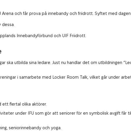
U Arena och får prova på innebandy och friidrott. Syftet med dagen är 
av dessa.
plands Innebandyförbund och UIF Friidrott.
e
ngar ska utbilda sina ledare. Just nu handlar det om utbildningen 
ra föreningar i samarbete med Locker Room Talk, vilket går under a
tt flertal olika aktörer.
tiviteter under IFU som gör att seniorer för en symbolisk avgift får
äning, seniorinnebandy och yoga.