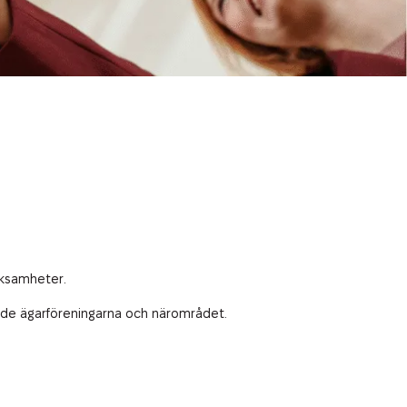
erksamheter.
både ägarföreningarna och närområdet.