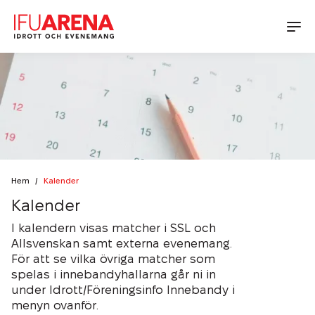
Idrott
Konferens & Bankett
Boka Halltid
Boka Läger
Aktuellt på IFU Arena
Lokaler
Boka Idrottsevenemang
Konferens
Föreningsinfo Innebandy
Mat & Dryck
Kalender
Hem
/
Kalender
Bankett
Föreningsinfo Friidrott
Kalender
Nyheter
IFU Arena
Dagens lunch
I kalendern visas matcher i SSL och
Matlådor & Catering
Allsvenskan samt externa evenemang.
Kontakt
Hållbarhet på IFU Arena
Terrassen
För att se vilka övriga matcher som
Green Key
spelas i innebandyhallarna går ni in
Läger & Cupmåltider
Kontakta oss
Social Hållbarhet
under Idrott/Föreningsinfo Innebandy i
Senioraktiviteter
Bankett & Evenemang
Öppettider
Miljömässig Hållbarhet
menyn ovanför.
Partners