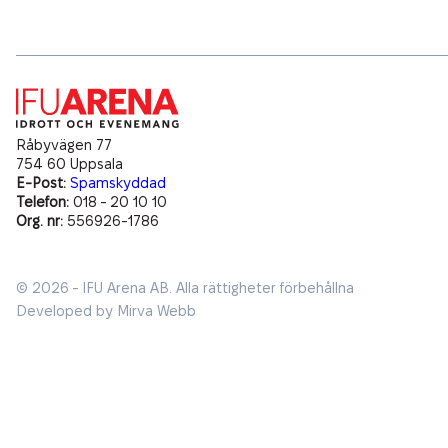
Öppettider
Miljömässig Hållbarhet
Bankett & Evenemang
Partners
Hitta hit
Ekonomisk Hållbarhet
Exponering på IFU Arena
Parkering
Arenan
Boende
Råbyvägen 77
754 60 Uppsala
Lediga tjänster
E-Post:
Spamskyddad
Telefon:
018 - 20 10 10
IFU Sommarläger
Org. nr:
556926-1786
© 2026 - IFU Arena AB.
Alla rättigheter förbehållna
Developed by
Mirva Webb