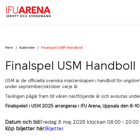
Idrott
Hem
/
Kalender
/
Finalspel USM Handboll
Konferens & Bankett
Boka Halltid
Finalspel USM Handboll
Boka Läger
Aktuellt på IFU Arena
Lokaler
Boka Idrottsevenemang
Konferens
USM är de officiella svenska mästerskapen i handboll för ungdomar
Mat & Dryck
Kalender
Föreningsinfo Innebandy
under september/oktober varje år.
Bankett
Nyheter
Tävlingen pågår fram till våren nästföljande år och avslutas unde
Föreningsinfo Friidrott
IFU Arena
Dagens lunch
Finalspelet i USM 2025 arrangeras i IFU Arena, Uppsala den 8-1
Matlådor & Catering
Kontakt
Hållbarhet på IFU Arena
Datum och tid:
Fredag 8 maj 2026 klockan 08:00 - 20:00 
Terrassen
Green Key
Köp biljetter här:
Biljetter
Kontakta oss
Social Hållbarhet
Läger & Cupmåltider
Senioraktiviteter