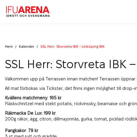
Idrott
Hem
/
Kalender
/
SSL Herr: Storvreta IBK – Linköping IBK
Konferens & Bankett
Boka Halltid
SSL Herr: Storvreta IBK 
Boka Läger
Aktuellt på IFU Arena
Lokaler
Boka Idrottsevenemang
Konferens
Välkommen upp på Terrassen innan matchen! Terrassen öppnar kl
Mat & Dryck
Kalender
Föreningsinfo Innebandy
All mat förbokas via Tickster, det finns ingen möjlighet till drop-
Bankett
Nyheter
Föreningsinfo Friidrott
IFU Arena
Kvällens matchmeny
:
165 kr
Dagens lunch
Fläskschnitzel med stekt potatis, rödvinssky, bearnaise och grön
Matlådor & Catering
Kontakt
Räkmacka De Lux: 199 kr
Hållbarhet på IFU Arena
200g räkor, ägg, citron, dillmajonnäs, gurka, tomat, picklad rödl
Terrassen
Green Key
Kontakta oss
Social Hållbarhet
Pangkakor
:
79 kr
Läger & Cupmåltider
Senioraktiviteter
3 st med sylt och grädde