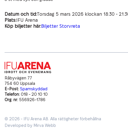
Öppettider
Miljömässig Hållbarhet
Bankett & Evenemang
Partners
Hitta hit
Ekonomisk Hållbarhet
Datum och tid:
Torsdag 5 mars 2026 klockan 18:30 - 21:3
Exponering på IFU Arena
Plats:
IFU Arena
Parkering
Köp biljetter här:
Biljetter Storvreta
Arenan
Boende
Lediga tjänster
IFU Sommarläger
Råbyvägen 77
754 60 Uppsala
E-Post:
Spamskyddad
Telefon:
018 - 20 10 10
Org. nr:
556926-1786
© 2026 - IFU Arena AB.
Alla rättigheter förbehållna
Developed by
Mirva Webb